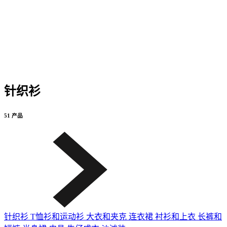
针织衫
51 产品
针织衫
T恤衫和运动衫
大衣和夹克
连衣裙
衬衫和上衣
长裤和