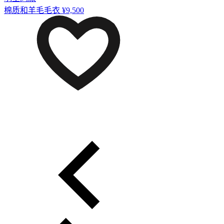
棉质和羊毛毛衣
¥9,500