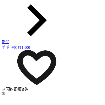
新品
羊毛毛衣
¥11,900
预约视频咨询