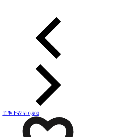
羊毛上衣
¥10,900