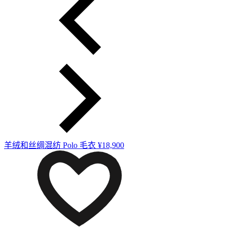
羊绒和丝绸混纺 Polo 毛衣
¥18,900