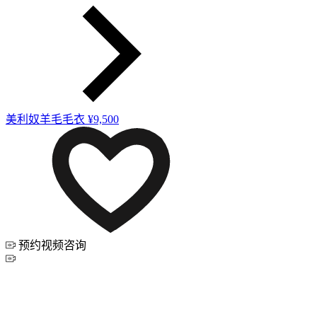
美利奴羊毛毛衣
¥9,500
预约视频咨询