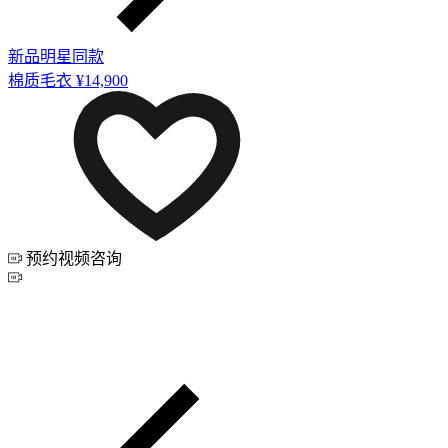
新品
明星同款
棉质毛衣
¥14,900
预约视频咨询