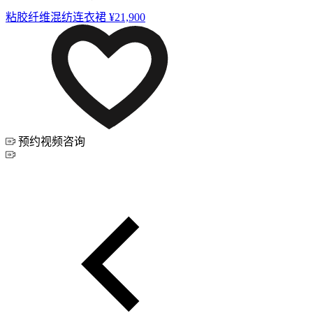
粘胶纤维混纺连衣裙
¥21,900
预约视频咨询