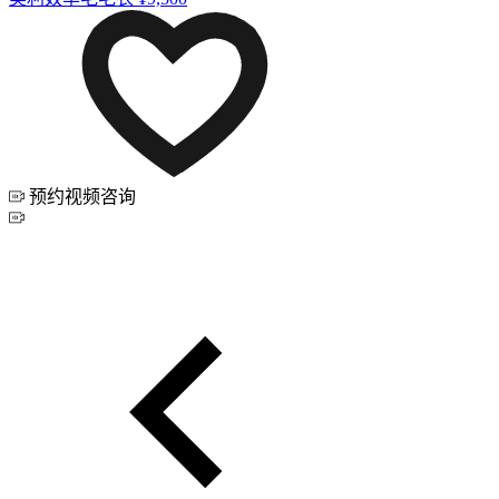
预约视频咨询