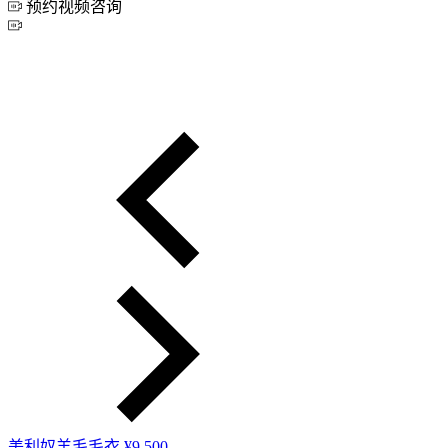
预约视频咨询
美利奴羊毛毛衣
¥9,500