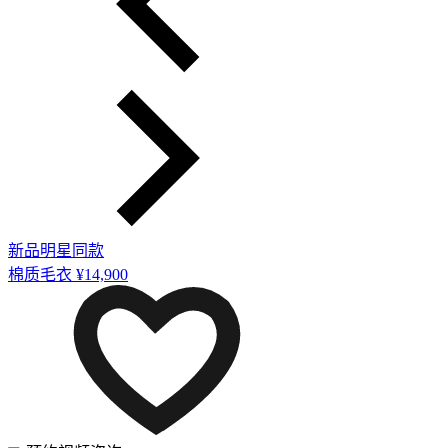
新品
明星同款
棉质毛衣
¥14,900