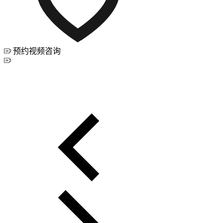
预约视频咨询