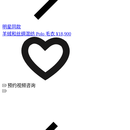
明星同款
羊绒和丝绸混纺 Polo 毛衣
¥18,900
预约视频咨询