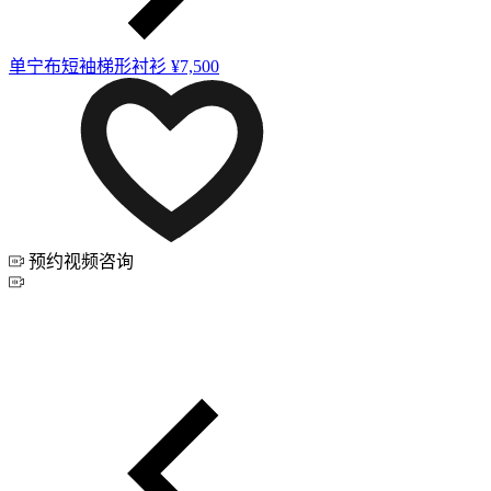
单宁布短袖梯形衬衫
¥7,500
预约视频咨询