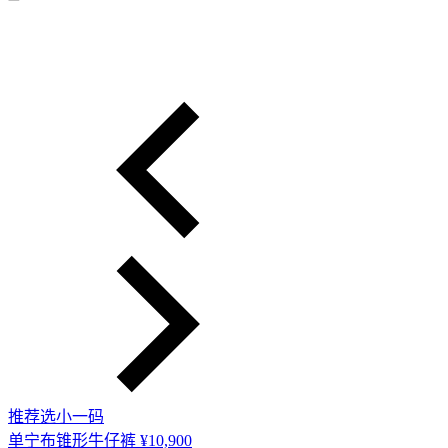
推荐选小一码
单宁布锥形牛仔裤
¥10,900