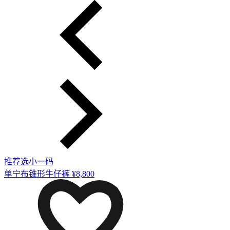
推荐选小一码
单宁布锥形牛仔裤
¥8,800