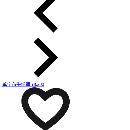
单宁布牛仔裤
¥8,200