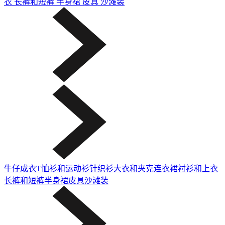
衣
长裤和短裤
半身裙
皮具
沙滩装
牛仔成衣
T恤衫和运动衫
针织衫
大衣和夹克
连衣裙
衬衫和上衣
长裤和短裤
半身裙
皮具
沙滩装