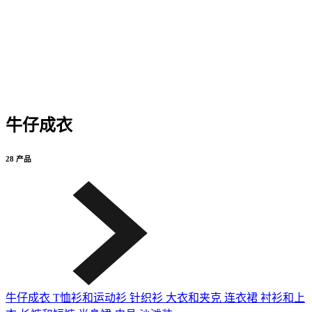
牛仔成衣
28 产品
牛仔成衣
T恤衫和运动衫
针织衫
大衣和夹克
连衣裙
衬衫和上