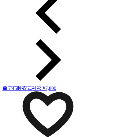
单宁布睡衣式衬衫
¥7,800