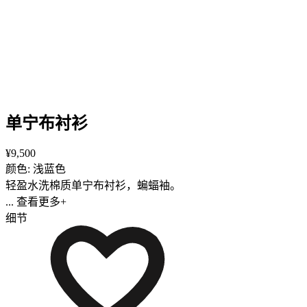
单宁布衬衫
¥9,500
颜色: 浅蓝色
轻盈水洗棉质单宁布衬衫，蝙蝠袖。
... 查看更多+
细节