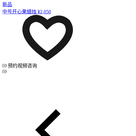
新品
中号开心果蜡烛
¥2,050
预约视频咨询