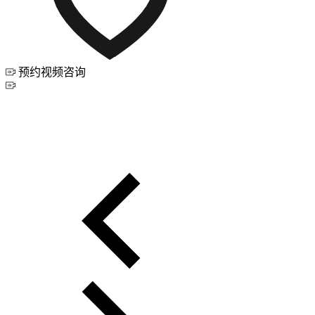
预约视频咨询