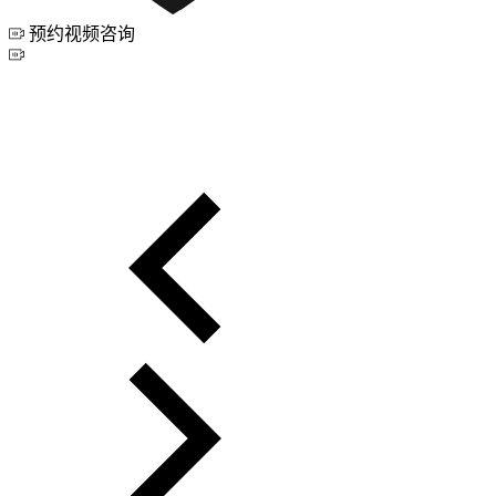
预约视频咨询