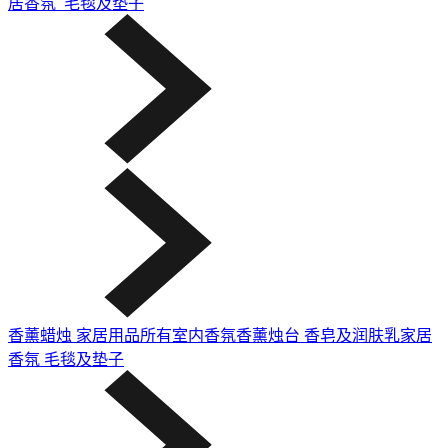
居香氛
毛毯及垫子
香薰蜡烛
家居用品
所有室内香氛
香薰烛台
香皂及润肤乳
家居
香氛
毛毯及垫子