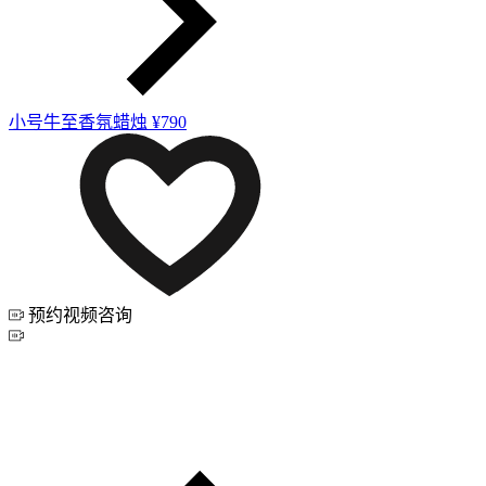
小号牛至香氛蜡烛
¥790
预约视频咨询