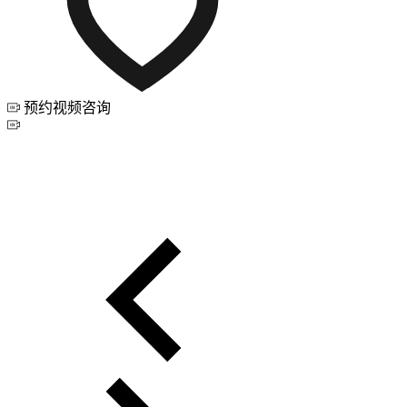
预约视频咨询