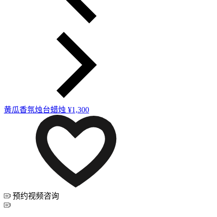
黄瓜香氛烛台蜡烛
¥1,300
预约视频咨询