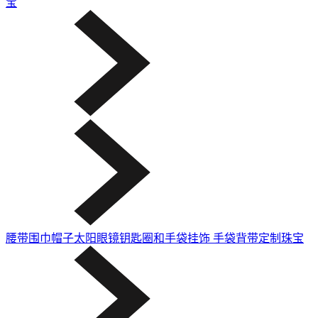
宝
腰带
围巾
帽子
太阳眼镜
钥匙圈和手袋挂饰
手袋背带
定制珠宝