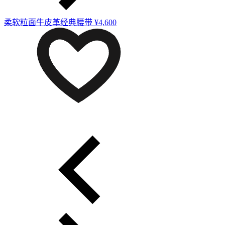
柔软粒面牛皮革经典腰带
¥4,600