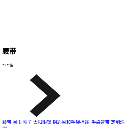
腰带
23 产品
腰带
围巾
帽子
太阳眼镜
钥匙圈和手袋挂饰
手袋背带
定制珠