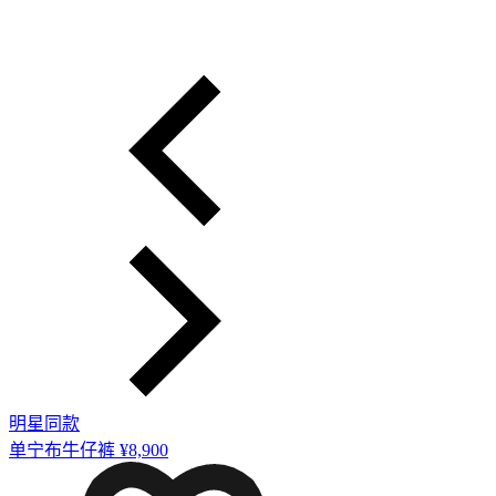
明星同款
单宁布牛仔裤
¥8,900