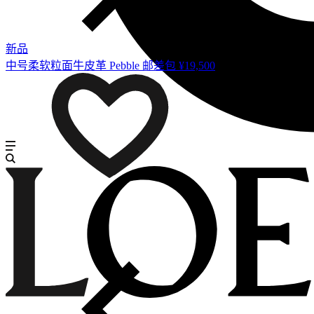
新品
中号柔软粒面牛皮革 Pebble 邮差包
¥19,500