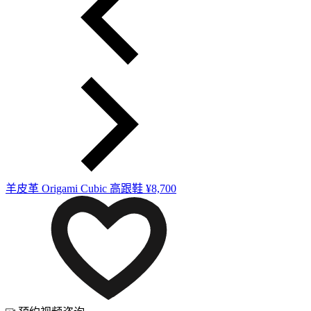
羊皮革 Origami Cubic 高跟鞋
¥8,700