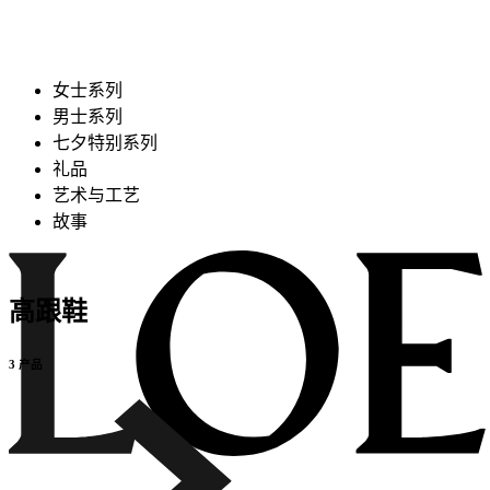
女士系列
男士系列
七夕特别系列
礼品
艺术与工艺
故事
高跟鞋
3 产品