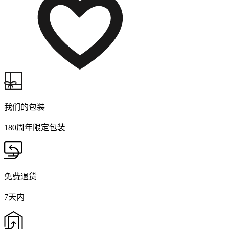
我们的包装
180周年限定包装
免费退货
7天内