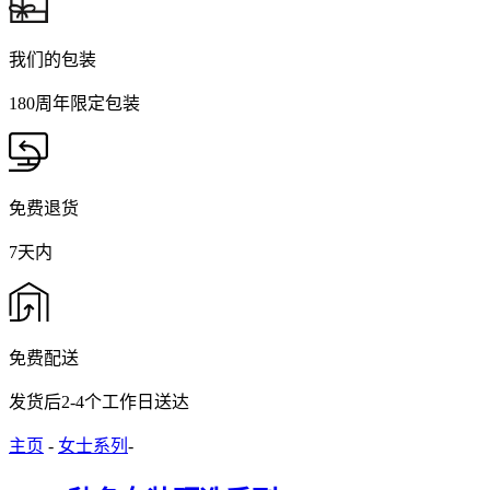
我们的包装
180周年限定包装
免费退货
7天内
免费配送
发货后2-4个工作日送达
主页
-
女士系列
-