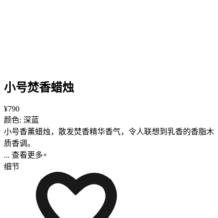
小号焚香蜡烛
¥790
颜色: 深蓝
小号香薰蜡烛，散发焚香精华香气，令人联想到乳香的香脂木
质香调。
... 查看更多+
细节