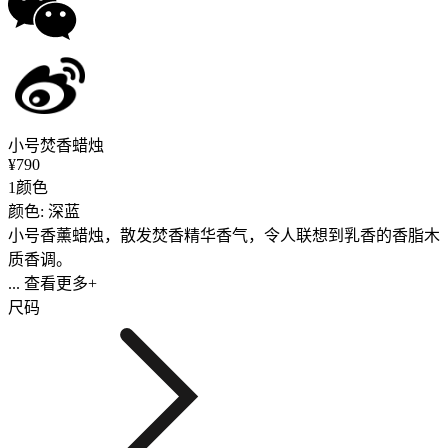
小号焚香蜡烛
¥790
1颜色
颜色: 深蓝
小号香薰蜡烛，散发焚香精华香气，令人联想到乳香的香脂木
质香调。
... 查看更多+
尺码