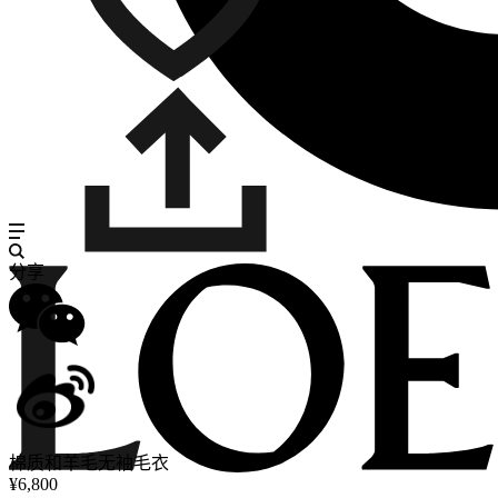
分享
棉质和羊毛无袖毛衣
¥6,800