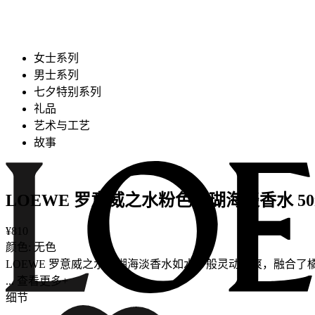
女士系列
男士系列
七夕特别系列
礼品
艺术与工艺
故事
LOEWE 罗意威之水粉色珊瑚海淡香水 50
¥810
颜色: 无色
LOEWE 罗意威之水珊瑚海淡香水如水一般灵动清爽，融合
... 查看更多+
细节