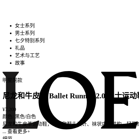
女士系列
男士系列
七夕特别系列
礼品
艺术与工艺
故事
明星同款
尼龙和牛皮革 Ballet Runner 2.0 男士运
¥7,200
颜色: 黑色/白色
尼龙和牛皮革运动鞋，不对称鞋头设计、袜状内部结构，轻盈
... 查看更多+
细节