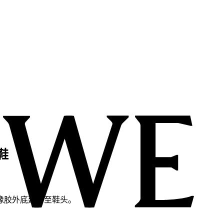
动鞋
橡胶外底延伸至鞋头。