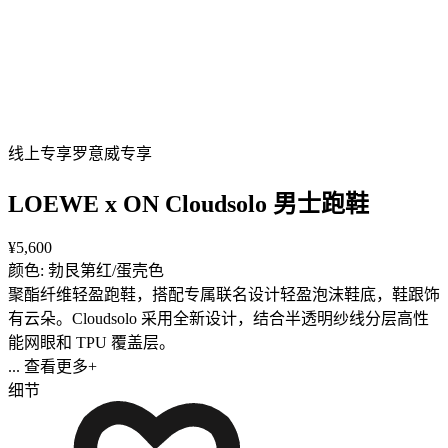
线上专享
罗意威专享
LOEWE x ON Cloudsolo 男士跑鞋
¥5,600
颜色: 勃艮第红/蛋壳色
聚酯纤维轻盈跑鞋，搭配专属联名设计轻盈泡沫鞋底，鞋跟饰
有云朵。Cloudsolo 采用全新设计，结合半透明纱线分层高性
能网眼和 TPU 覆盖层。
... 查看更多+
细节