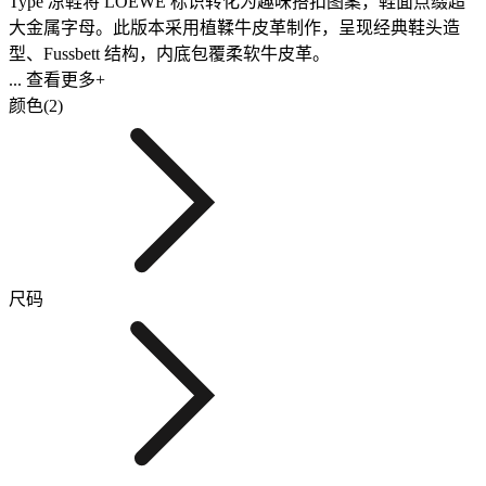
Type 凉鞋将 LOEWE 标识转化为趣味搭扣图案，鞋面点缀超
大金属字母。此版本采用植鞣牛皮革制作，呈现经典鞋头造
型、Fussbett 结构，内底包覆柔软牛皮革。
... 查看更多+
颜色(2)
尺码