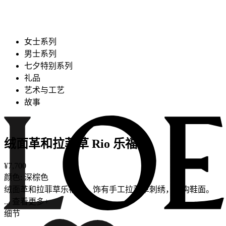
女士系列
男士系列
七夕特别系列
礼品
艺术与工艺
故事
绒面革和拉菲草 Rio 乐福鞋
¥7,700
颜色: 深棕色
绒面革和拉菲草乐福鞋，饰有手工拉菲草刺绣，解构鞋面。
... 查看更多+
细节