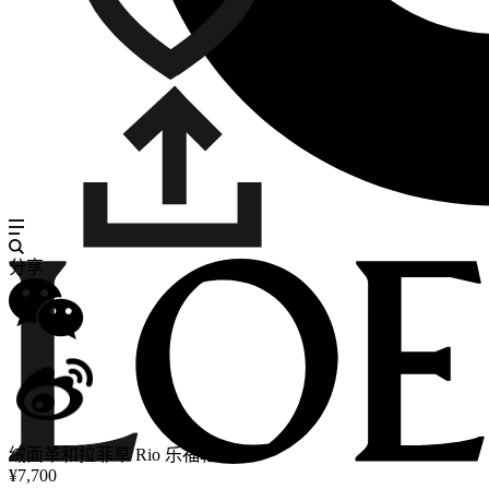
分享
绒面革和拉菲草 Rio 乐福鞋
¥7,700