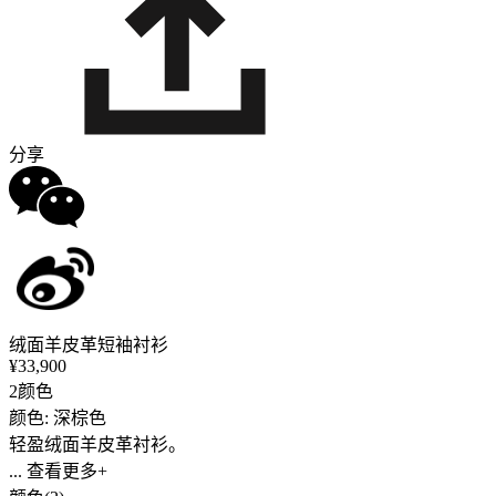
分享
绒面羊皮革短袖衬衫
¥33,900
2颜色
颜色: 深棕色
轻盈绒面羊皮革衬衫。
... 查看更多+