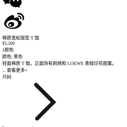
棉质宽松版型 T 恤
¥5,200
1颜色
颜色: 黑色
轻盈棉质 T 恤，正面饰有刺绣和 LOEWE 青蛙印花图案。
... 查看更多+
尺码
-