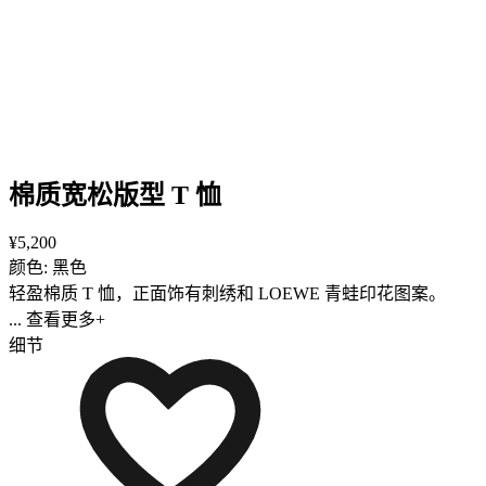
棉质宽松版型 T 恤
¥5,200
颜色: 黑色
轻盈棉质 T 恤，正面饰有刺绣和 LOEWE 青蛙印花图案。
... 查看更多+
细节