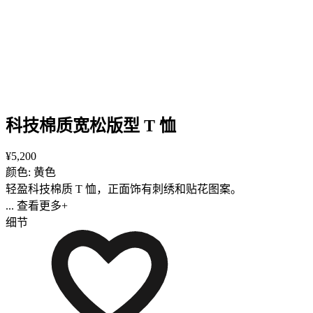
科技棉质宽松版型 T 恤
¥5,200
颜色: 黄色
轻盈科技棉质 T 恤，正面饰有刺绣和贴花图案。
... 查看更多+
细节