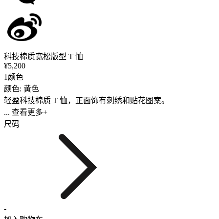
科技棉质宽松版型 T 恤
¥5,200
1颜色
颜色: 黄色
轻盈科技棉质 T 恤，正面饰有刺绣和贴花图案。
... 查看更多+
尺码
-