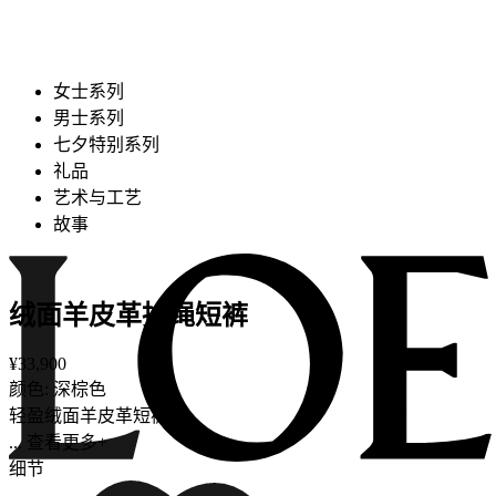
女士系列
男士系列
七夕特别系列
礼品
艺术与工艺
故事
绒面羊皮革抽绳短裤
¥33,900
颜色: 深棕色
轻盈绒面羊皮革短裤。
... 查看更多+
细节