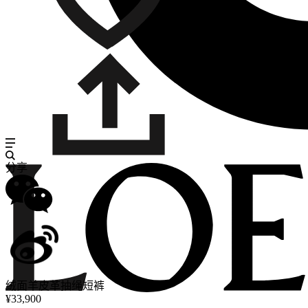
分享
绒面羊皮革抽绳短裤
¥33,900