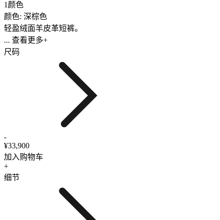
1颜色
颜色: 深棕色
轻盈绒面羊皮革短裤。
... 查看更多+
尺码
-
¥33,900
加入购物车
+
细节