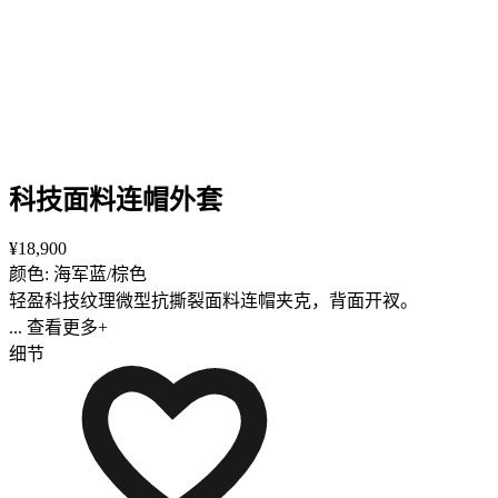
科技面料连帽外套
¥18,900
颜色: 海军蓝/棕色
轻盈科技纹理微型抗撕裂面料连帽夹克，背面开衩。
... 查看更多+
细节