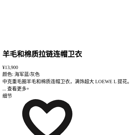
羊毛和棉质拉链连帽卫衣
¥13,900
颜色: 海军蓝/灰色
中克重毛圈羊毛和棉质连帽卫衣，满饰超大 LOEWE L 提花。
... 查看更多+
细节