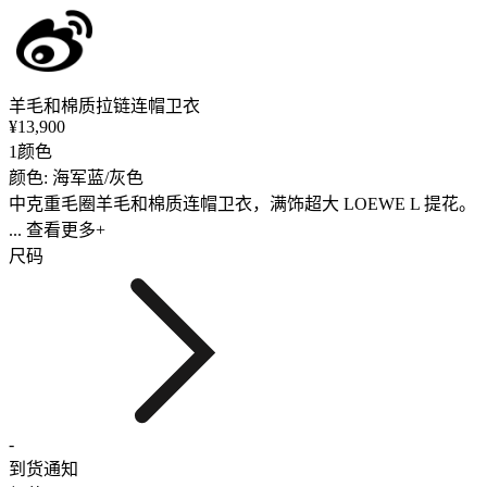
羊毛和棉质拉链连帽卫衣
¥13,900
1颜色
颜色: 海军蓝/灰色
中克重毛圈羊毛和棉质连帽卫衣，满饰超大 LOEWE L 提花。
... 查看更多+
尺码
-
到货通知