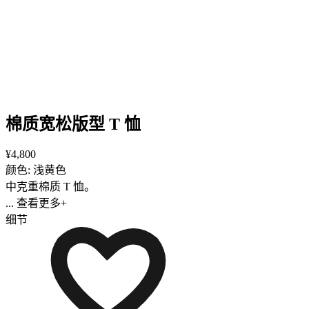
棉质宽松版型 T 恤
¥4,800
颜色: 浅黄色
中克重棉质 T 恤。
... 查看更多+
细节