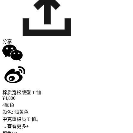
分享
棉质宽松版型 T 恤
¥4,800
4颜色
颜色: 浅黄色
中克重棉质 T 恤。
... 查看更多+