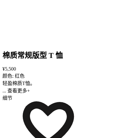
棉质常规版型 T 恤
¥5,500
颜色: 红色
轻盈棉质T恤。
... 查看更多+
细节