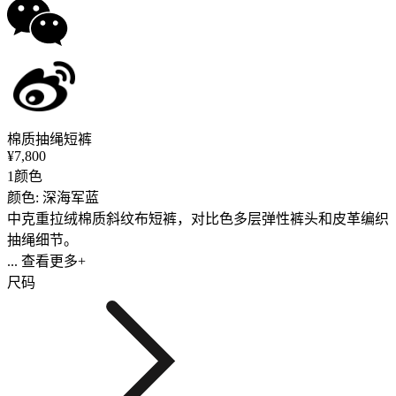
棉质抽绳短裤
¥7,800
1颜色
颜色: 深海军蓝
中克重拉绒棉质斜纹布短裤，对比色多层弹性裤头和皮革编织
抽绳细节。
... 查看更多+
尺码