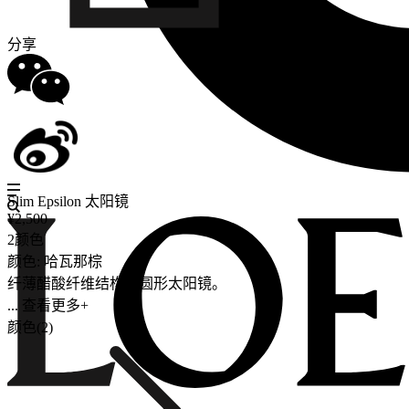
分享
Slim Epsilon 太阳镜
¥2,500
2颜色
颜色: 哈瓦那棕
纤薄醋酸纤维结构椭圆形太阳镜。
... 查看更多+
颜色(2)