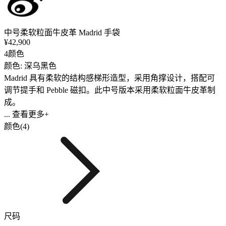
中号柔软粒面牛皮革 Madrid 手袋
¥42,900
4颜色
颜色: 深乌黑色
Madrid 具有柔软的结构感梯形造型，采用角撑设计，搭配可
调节提手和 Pebble 磁扣。此中号版本采用柔软粒面牛皮革制
成。
... 查看更多+
颜色(4)
尺码