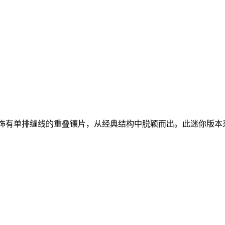
手袋采用饰有单排缝线的重叠镶片，从经典结构中脱颖而出。此迷你版