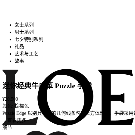
女士系列
男士系列
七夕特别系列
礼品
艺术与工艺
故事
迷你经典牛皮革 Puzzle 手袋
¥20,500
颜色: 棕褐色
Puzzle Edge 以别具一格的几何线条勾勒长方体造型。
... 查看更多+
细节