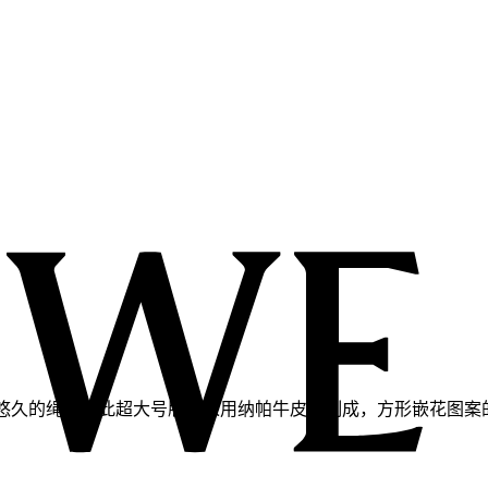
结。此超大号版本采用纳帕牛皮革制成，方形嵌花图案的灵感源自 Josef A