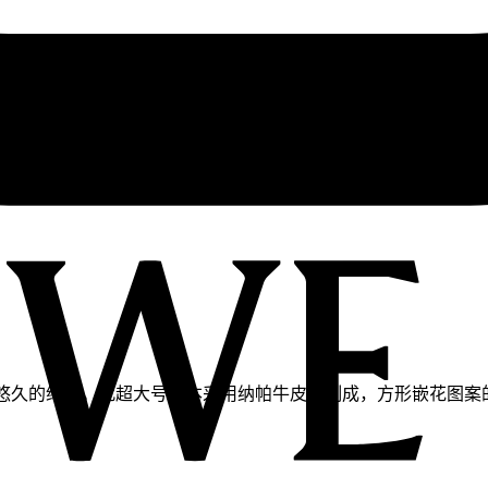
结。此超大号版本采用纳帕牛皮革制成，方形嵌花图案的灵感源自 Josef A