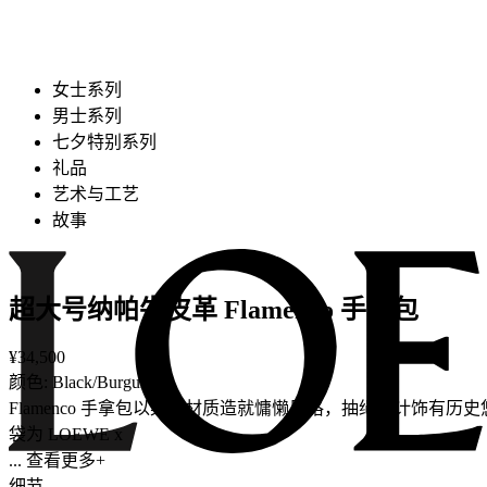
女士系列
男士系列
七夕特别系列
礼品
艺术与工艺
故事
超大号纳帕牛皮革 Flamenco 手拿包
¥34,500
颜色: Black/Burgundy
Flamenco 手拿包以柔软材质造就慵懒风格，抽绳设计饰有历史悠久的绳
袋为 LOEWE x
... 查看更多+
细节