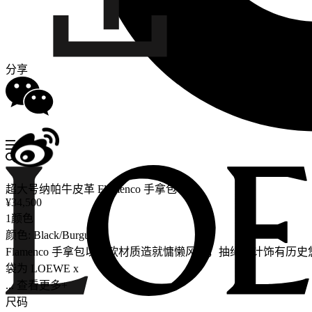
分享
超大号纳帕牛皮革 Flamenco 手拿包
¥34,500
1颜色
颜色: Black/Burgundy
Flamenco 手拿包以柔软材质造就慵懒风格，抽绳设计饰有历史悠久的绳
袋为 LOEWE x
... 查看更多+
尺码