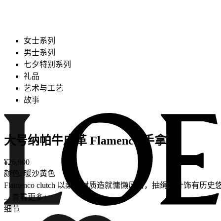
女士系列
男士系列
七夕特别系列
礼品
艺术与工艺
故事
大号纳帕牛皮革 Flamenco 手拿包
¥26,900
颜色: 暖沙黄色
Flamenco clutch 以柔软材质造就慵懒风格，抽绳设计
... 查看更多+
细节