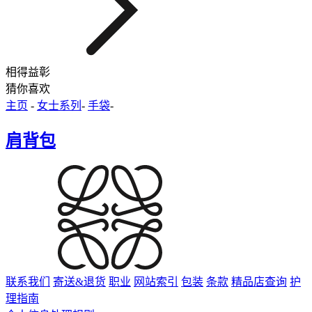
相得益彰
猜你喜欢
主页
-
女士系列
-
手袋
-
肩背包
联系我们
寄送&退货
职业
网站索引
包装
条款
精品店查询
护
理指南