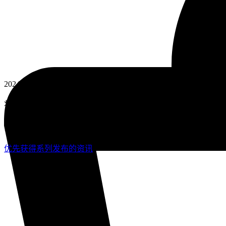
2024春夏女装秀
将时尚元素化繁为简，聚焦轮廓。2024春夏女装秀延续了品牌
术家Lynda Benglis的合作，她曾创作富有纪念价值的青铜雕塑
以及一系列珠宝作品。
优先获得系列发布的资讯