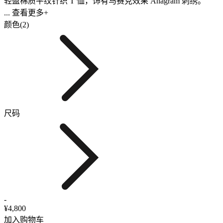
轻盈棉质平纹针织 T 恤，饰有马赛克效果 Anagram 刺绣。
... 查看更多+
颜色(2)
尺码
-
¥4,800
加入购物车