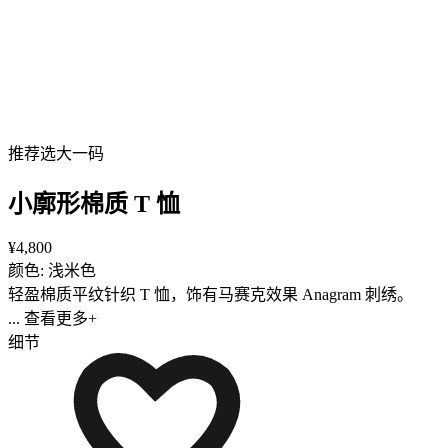
推荐选大一码
小廓形棉质 T 恤
¥4,800
颜色: 浅米色
轻盈棉质平纹针织 T 恤，饰有马赛克效果 Anagram 刺绣。
... 查看更多+
细节