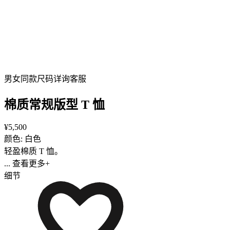
男女同款
尺码详询客服
棉质常规版型 T 恤
¥5,500
颜色: 白色
轻盈棉质 T 恤。
... 查看更多+
细节