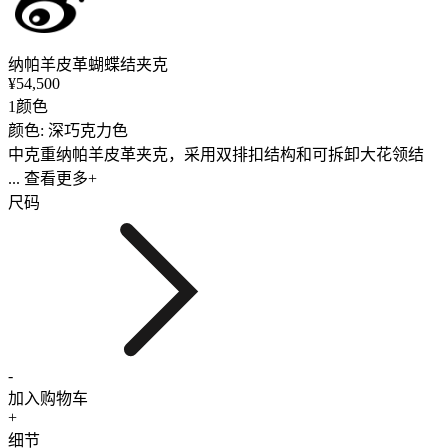
纳帕羊皮革蝴蝶结夹克
¥54,500
1颜色
颜色: 深巧克力色
中克重纳帕羊皮革夹克，采用双排扣结构和可拆卸大花领结
... 查看更多+
尺码
-
加入购物车
+
细节