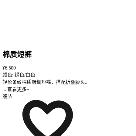
棉质短裤
¥6,500
颜色: 绿色/白色
轻盈条纹棉质府绸短裤，搭配折叠腰头。
... 查看更多+
细节