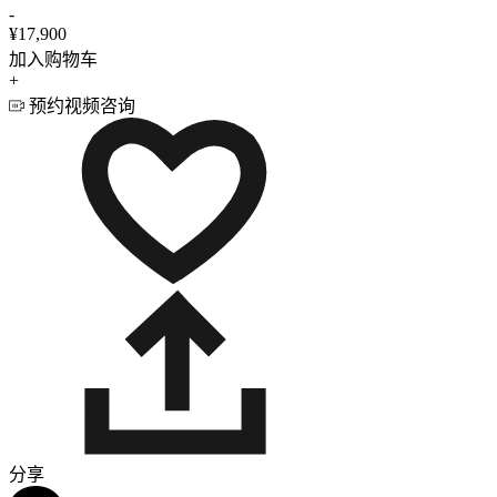
-
¥17,900
加入购物车
+
预约视频咨询
分享