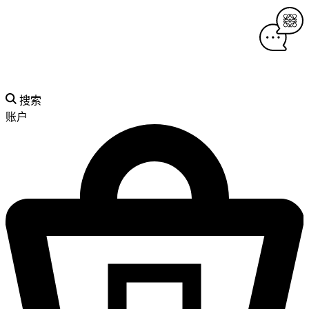
搜索
账户