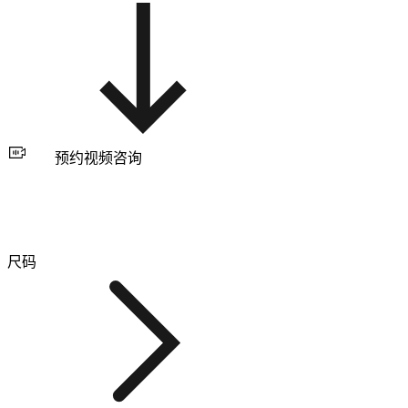
预约视频咨询
尺码