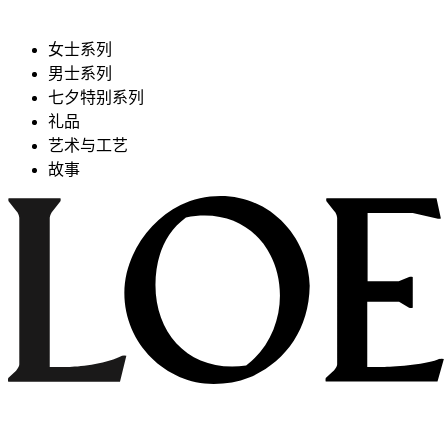
女士系列
男士系列
七夕特别系列
礼品
艺术与工艺
故事