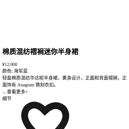
棉质混纺褶裥迷你半身裙
¥12,900
颜色: 海军蓝
轻盈棉质混纺华达呢半身裙，裹身设计，正面和背面褶裥，正
面饰有 Anagram 镌刻衣扣。
... 查看更多+
细节