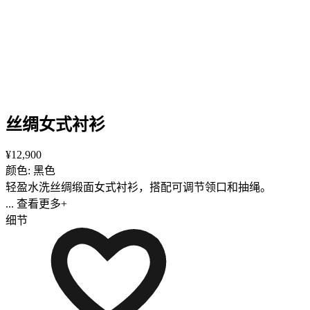
丝绸女式衬衫
¥12,900
颜色: 黑色
轻盈水洗丝绸缎面女式衬衫，搭配可调节领口和抽绳。
... 查看更多+
细节