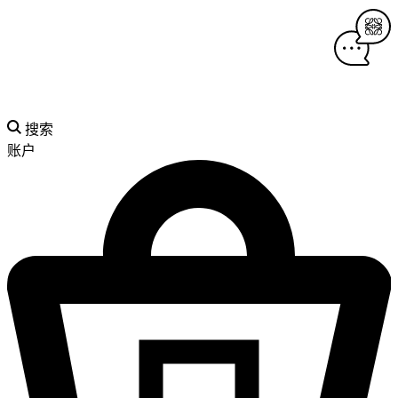
搜索
账户