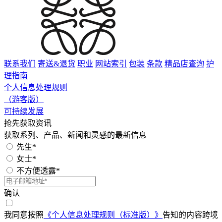
联系我们
寄送&退货
职业
网站索引
包装
条款
精品店查询
护
理指南
个人信息处理规则
（游客版）
可持续发展
抢先获取资讯
获取系列、产品、新闻和灵感的最新信息
先生*
女士*
不方便透露*
确认
我同意按照
《个人信息处理规则（标准版）》
告知的内容跨境