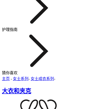
护理指南
猜你喜欢
主页
-
女士系列
-
女士成衣系列
-
大衣和夹克