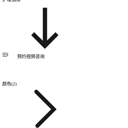
预约视频咨询
颜色(2)