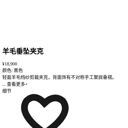
羊毛垂坠夹克
¥18,900
颜色: 黑色
轻盈羊毛绉纱剪裁夹克，背面饰有不对称手工聚拢垂褶。
... 查看更多+
细节