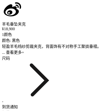
羊毛垂坠夹克
¥18,900
1颜色
颜色: 黑色
轻盈羊毛绉纱剪裁夹克，背面饰有不对称手工聚拢垂褶。
... 查看更多+
尺码
-
到货通知