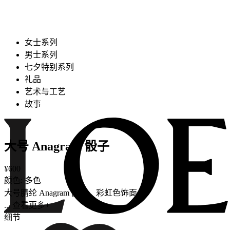
女士系列
男士系列
七夕特别系列
礼品
艺术与工艺
故事
大号 Anagram 骰子
¥600
颜色: 多色
大号腈纶 Anagram 骰子，彩虹色饰面。
... 查看更多+
细节