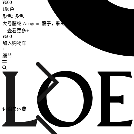
¥600
1颜色
颜色: 多色
大号腈纶 Anagram 骰子，彩虹色饰面。
... 查看更多+
¥600
加入购物车
+
细节
运输与运费