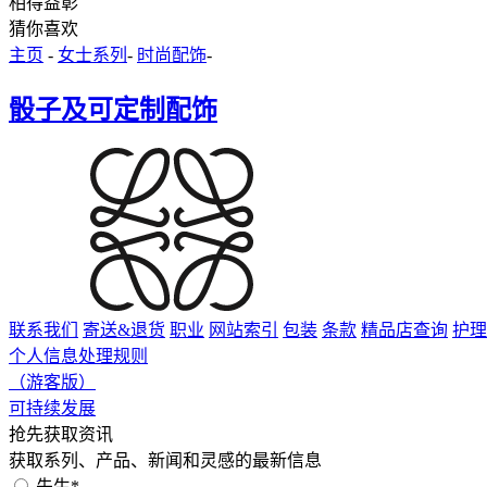
相得益彰
猜你喜欢
主页
-
女士系列
-
时尚配饰
-
骰子及可定制配饰
联系我们
寄送&退货
职业
网站索引
包装
条款
精品店查询
护理
个人信息处理规则
（游客版）
可持续发展
抢先获取资讯
获取系列、产品、新闻和灵感的最新信息
先生*