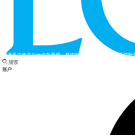
精选手工作品以七夕为灵感，其中包括特别推出的Scarf手袋
绳结设计寓意相守相依、情意相连。
搜索
账户
七夕特别限定系列
即刻选购