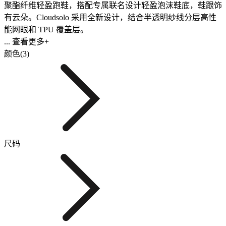
聚酯纤维轻盈跑鞋，搭配专属联名设计轻盈泡沫鞋底，鞋跟饰
有云朵。Cloudsolo 采用全新设计，结合半透明纱线分层高性
能网眼和 TPU 覆盖层。
... 查看更多+
颜色(3)
尺码