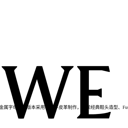
超大金属字母。此版本采用植鞣牛皮革制作，呈现经典鞋头造型、Fuss