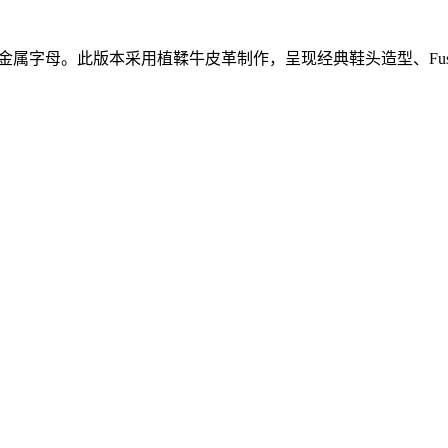
超大金属字母。此版本采用植鞣牛皮革制作，呈现经典鞋头造型、Fuss