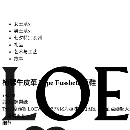
女士系列
男士系列
七夕特别系列
礼品
艺术与工艺
故事
植鞣牛皮革 Type Fussbett 凉鞋
¥9,500
颜色: 鳄梨绿
Type 凉鞋将 LOEWE 标识转化为趣味搭扣图案，鞋面点缀
... 查看更多+
细节