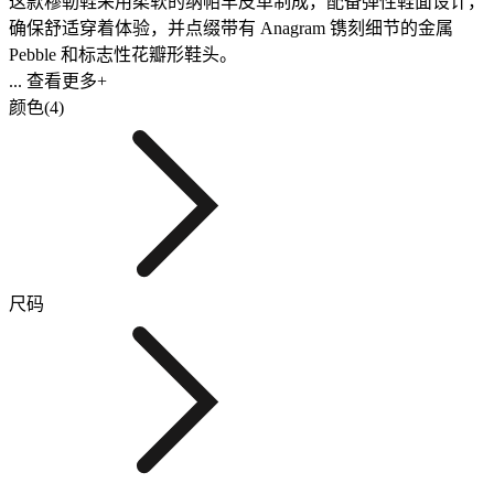
这款穆勒鞋采用柔软的纳帕羊皮革制成，配备弹性鞋面设计，
确保舒适穿着体验，并点缀带有 Anagram 镌刻细节的金属
Pebble 和标志性花瓣形鞋头。
... 查看更多+
颜色(4)
尺码