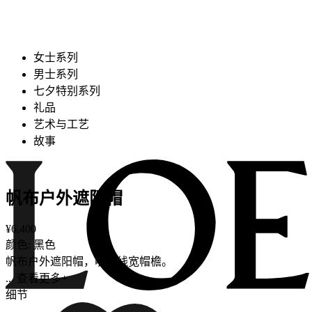
女士系列
男士系列
七夕特别系列
礼品
艺术与工艺
故事
帆布户外遮阳帽
¥6,400
颜色: 黑色
帆布户外遮阳帽，明缝线宽帽檐。
... 查看更多+
细节