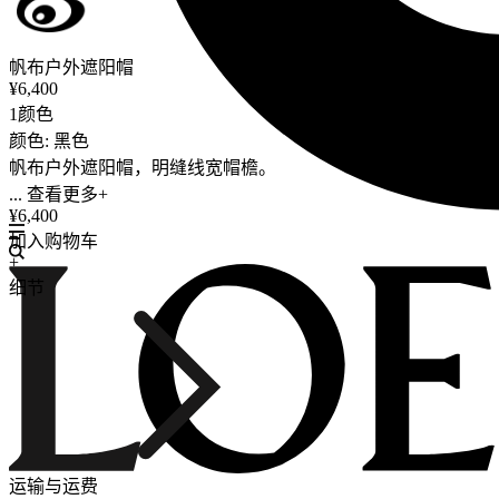
帆布户外遮阳帽
¥6,400
1颜色
颜色: 黑色
帆布户外遮阳帽，明缝线宽帽檐。
... 查看更多+
¥6,400
加入购物车
+
细节
运输与运费