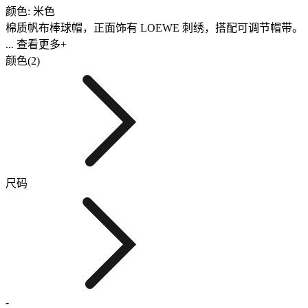
颜色: 米色
棉质帆布棒球帽，正面饰有 LOEWE 刺绣，搭配可调节帽带。
... 查看更多+
颜色(2)
尺码
-