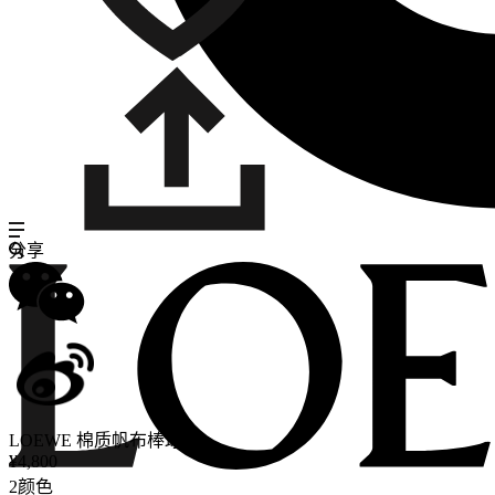
分享
LOEWE 棉质帆布棒球帽
¥4,800
2颜色