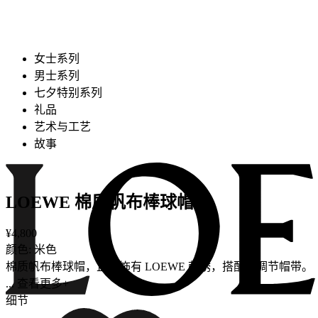
女士系列
男士系列
七夕特别系列
礼品
艺术与工艺
故事
LOEWE 棉质帆布棒球帽
¥4,800
颜色: 米色
棉质帆布棒球帽，正面饰有 LOEWE 刺绣，搭配可调节帽带。
... 查看更多+
细节