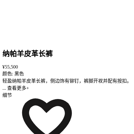
纳帕羊皮革长裤
¥55,500
颜色: 黑色
轻盈纳帕羊皮革长裤，侧边饰有铆钉，裤脚开衩并配有按扣。
... 查看更多+
细节