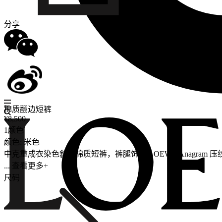
分享
棉质翻边短裤
¥8,500
1颜色
颜色: 米色
中克重成衣染色斜纹棉质短裤，裤腿饰有 LOEWE Anagram
... 查看更多+
尺码