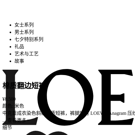
女士系列
男士系列
七夕特别系列
礼品
艺术与工艺
故事
棉质翻边短裤
¥8,500
颜色: 米色
中克重成衣染色斜纹棉质短裤，裤腿饰有 LOEWE Anagram
... 查看更多+
细节