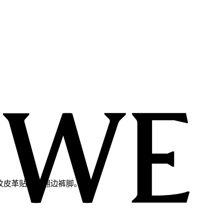
 压纹皮革贴袋，翻边裤脚。