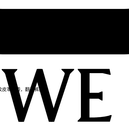
 压纹皮革贴袋，翻边裤脚。